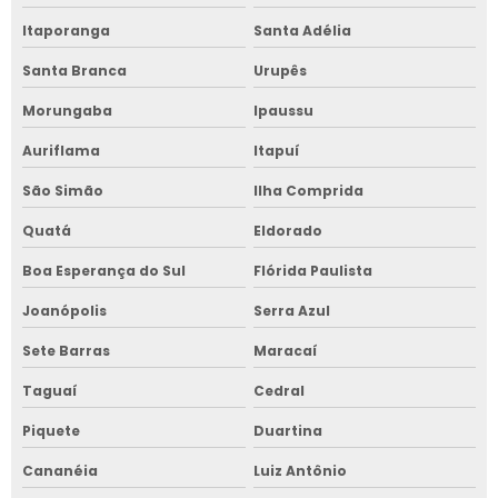
Itaporanga
Santa Adélia
Santa Branca
Urupês
Morungaba
Ipaussu
Auriflama
Itapuí
São Simão
Ilha Comprida
Quatá
Eldorado
Boa Esperança do Sul
Flórida Paulista
Joanópolis
Serra Azul
Sete Barras
Maracaí
Taguaí
Cedral
Piquete
Duartina
Cananéia
Luiz Antônio