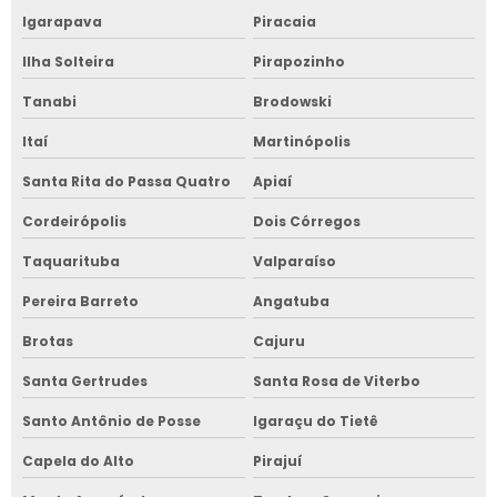
Igarapava
Piracaia
Ilha Solteira
Pirapozinho
Tanabi
Brodowski
Itaí
Martinópolis
Santa Rita do Passa Quatro
Apiaí
Cordeirópolis
Dois Córregos
Taquarituba
Valparaíso
Pereira Barreto
Angatuba
Brotas
Cajuru
Santa Gertrudes
Santa Rosa de Viterbo
Santo Antônio de Posse
Igaraçu do Tietê
Capela do Alto
Pirajuí