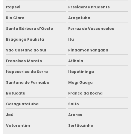
Itapevi
Presidente Prudente
Rio Claro
Araçatuba
Santa Bárbara d'Oeste
Ferraz de Vasconcelos
Bragança Paulista
Itu
São Caetano do Sul
Pindamonhangaba
Francisco Morato
Atibaia
Itapecerica da Serra
Itapetininga
Santana de Parnaíba
Mogi Guaçu
Botucatu
Franco da Rocha
Caraguatatuba
Salto
Jaú
Araras
Votorantim
Sertãozinho