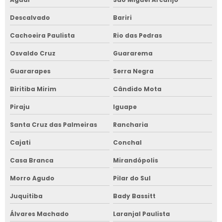
Descalvado
Bariri
Cachoeira Paulista
Rio das Pedras
Osvaldo Cruz
Guararema
Guararapes
Serra Negra
Biritiba Mirim
Cândido Mota
Piraju
Iguape
Santa Cruz das Palmeiras
Rancharia
Cajati
Conchal
Casa Branca
Mirandópolis
Morro Agudo
Pilar do Sul
Juquitiba
Bady Bassitt
Álvares Machado
Laranjal Paulista