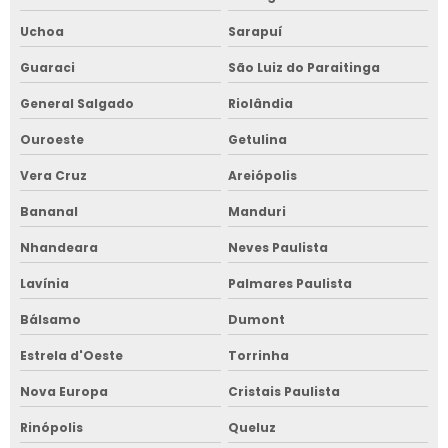
Uchoa
Sarapuí
Guaraci
São Luiz do Paraitinga
General Salgado
Riolândia
Ouroeste
Getulina
Vera Cruz
Areiópolis
Bananal
Manduri
Nhandeara
Neves Paulista
Lavínia
Palmares Paulista
Bálsamo
Dumont
Estrela d'Oeste
Torrinha
Nova Europa
Cristais Paulista
Rinópolis
Queluz