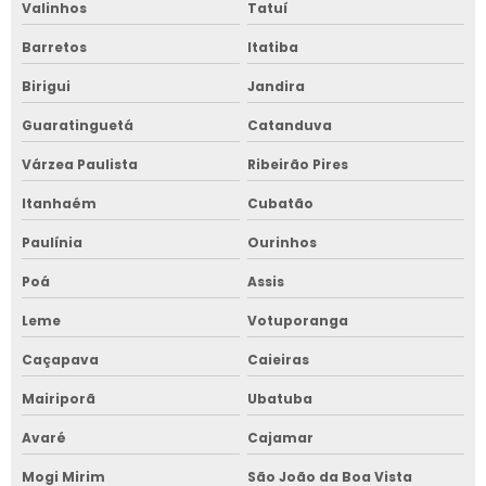
Valinhos
Tatuí
Barretos
Itatiba
Birigui
Jandira
Guaratinguetá
Catanduva
Várzea Paulista
Ribeirão Pires
Itanhaém
Cubatão
Paulínia
Ourinhos
Poá
Assis
Leme
Votuporanga
Caçapava
Caieiras
Mairiporã
Ubatuba
Avaré
Cajamar
Mogi Mirim
São João da Boa Vista