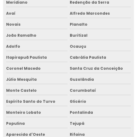
Meridiano
Redenção da Serra
Avaí
Alfredo Marcondes
Novais
Planalto
João Ramalho
Buritizal
Adolfo
Ocauçu
Itapirapuã Paulista
Cabrália Paulista
Coronel Macedo
Santa Cruz da Conceição
Júlio Mesquita
Guzolândia
Monte Castelo
Corumbataí
Espírito Santo do Turvo
Glicério
Monteiro Lobato
Pontalinda
Populina
Tejupá
Aparecida d'Oeste
Rifaina