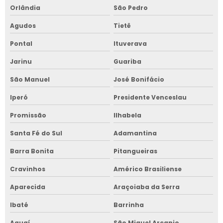
Orlândia
São Pedro
Agudos
Tietê
Pontal
Ituverava
Jarinu
Guariba
São Manuel
José Bonifácio
Iperó
Presidente Venceslau
Promissão
Ilhabela
Santa Fé do Sul
Adamantina
Barra Bonita
Pitangueiras
Cravinhos
Américo Brasiliense
Aparecida
Araçoiaba da Serra
Ibaté
Barrinha
Aguaí
São Miguel Arcanjo