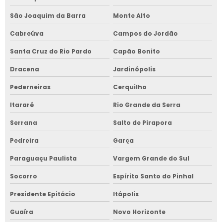
São Joaquim da Barra
Monte Alto
Cabreúva
Campos do Jordão
Santa Cruz do Rio Pardo
Capão Bonito
Dracena
Jardinópolis
Pederneiras
Cerquilho
Itararé
Rio Grande da Serra
Serrana
Salto de Pirapora
Pedreira
Garça
Paraguaçu Paulista
Vargem Grande do Sul
Socorro
Espírito Santo do Pinhal
Presidente Epitácio
Itápolis
Guaíra
Novo Horizonte