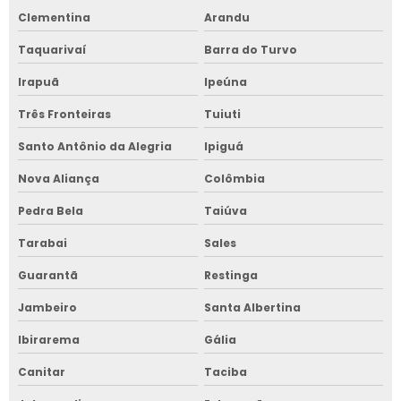
Clementina
Arandu
Taquarivaí
Barra do Turvo
Irapuã
Ipeúna
Três Fronteiras
Tuiuti
Santo Antônio da Alegria
Ipiguá
Nova Aliança
Colômbia
Pedra Bela
Taiúva
Tarabai
Sales
Guarantã
Restinga
Jambeiro
Santa Albertina
Ibirarema
Gália
Canitar
Taciba