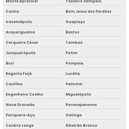
Monte Aprazível
Teodoro Sampaio
Cunha
Bom Jesus dos Perdões
Iracemápolis
Guapiaçu
Araçariguama
Bastos
Cerqueira César
Tambaú
Junqueirópolis
Potim
Buri
Pompeia
Regente Feijó
Lucélia
Castilho
Palmital
Engenheiro Coelho
Miguelópolis
Nova Granada
Paranapanema
Pariquera-Açu
Itatinga
Cesário Lange
Ribeirão Branco