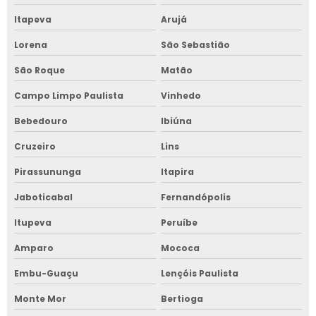
Itapeva
Arujá
Lorena
São Sebastião
São Roque
Matão
Campo Limpo Paulista
Vinhedo
Bebedouro
Ibiúna
Cruzeiro
Lins
Pirassununga
Itapira
Jaboticabal
Fernandópolis
Itupeva
Peruíbe
Amparo
Mococa
Embu-Guaçu
Lençóis Paulista
Monte Mor
Bertioga