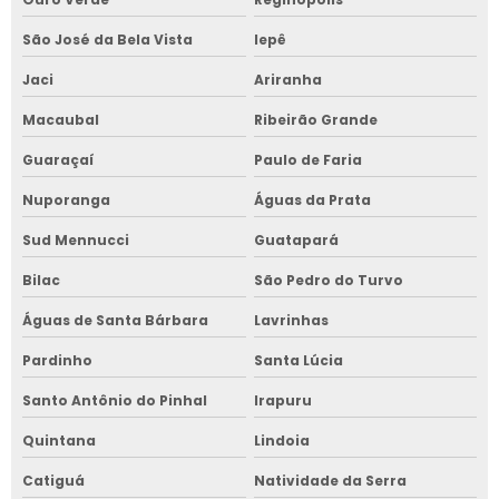
São José da Bela Vista
Iepê
Jaci
Ariranha
Macaubal
Ribeirão Grande
Guaraçaí
Paulo de Faria
Nuporanga
Águas da Prata
Sud Mennucci
Guatapará
Bilac
São Pedro do Turvo
Águas de Santa Bárbara
Lavrinhas
Pardinho
Santa Lúcia
Santo Antônio do Pinhal
Irapuru
Quintana
Lindoia
Catiguá
Natividade da Serra