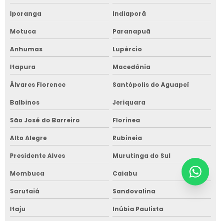
Iporanga
Indiaporã
Motuca
Paranapuã
Anhumas
Lupércio
Itapura
Macedônia
Álvares Florence
Santópolis do Aguapeí
Balbinos
Jeriquara
São José do Barreiro
Florínea
Alto Alegre
Rubineia
Presidente Alves
Murutinga do Sul
Mombuca
Caiabu
Sarutaiá
Sandovalina
Itaju
Inúbia Paulista