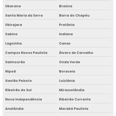
Ubarana
Braúna
Santa Maria da Serra
Barra do Chapéu
Ubirajara
Pratânia
Sabino
Indiana
Lagoinha
Canas
Campos Novos Paulista
Álvaro de Carvalho
Salmourão
Onda Verde
Nipoã
Boraceia
Gavião Peixoto
Luiziânia
Ribeirão do Sul
Mirassolândia
Nova Independência
Ribeirão Corrente
Analândia
Marabá Paulista