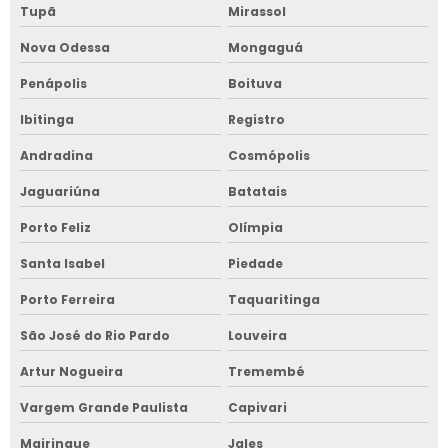
Tupã
Mirassol
Nova Odessa
Mongaguá
Penápolis
Boituva
Ibitinga
Registro
Andradina
Cosmópolis
Jaguariúna
Batatais
Porto Feliz
Olímpia
Santa Isabel
Piedade
Porto Ferreira
Taquaritinga
São José do Rio Pardo
Louveira
Artur Nogueira
Tremembé
Vargem Grande Paulista
Capivari
Mairinque
Jales