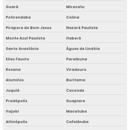
Guará
Miracatu
Potirendaba
Colina
Pirapora do Bom Jesus
Nazaré Paulista
Monte Azul Paulista
Itaberá
Santo Anastácio
Águas de Lindóia
Elias Fausto
Paraibuna
Rosana
Viradouro
Alumínio
Buritama
Juquiá
Caconde
Pradópolis
Guapiara
Itajobi
Macatuba
Altinópolis
Cafelândia