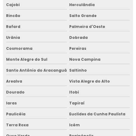
Cajobi
Herculândia
Rincão
Salto Grande
Rafard
Palmeira d'Oeste
Urânia
Dobrada
Cosmorama
Pereiras
Monte Alegre do Sul
Nova Campina
Santo Antônio do Aracanguá
Saltinho
Arealva
Vista Alegre do Alto
Dourado
Itobi
Iaras
Tapiraí
Paulicéia
Euclides da Cunha Paulista
Terra Roxa
Icém
Ouro Verde
Reginópolis