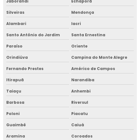
Jaborandi
Echaporã
Silveiras
Mendonça
Alambari
Iacri
Santo Antônio do Jardim
Santa Ernestina
Paraíso
Oriente
Orindiúva
Campina do Monte Alegre
Fernando Prestes
Américo de Campos
Itirapuã
Narandiba
Taiaçu
Anhembi
Barbosa
Riversul
Poloni
Piacatu
Guaimbê
Caiuá
Aramina
Coroados