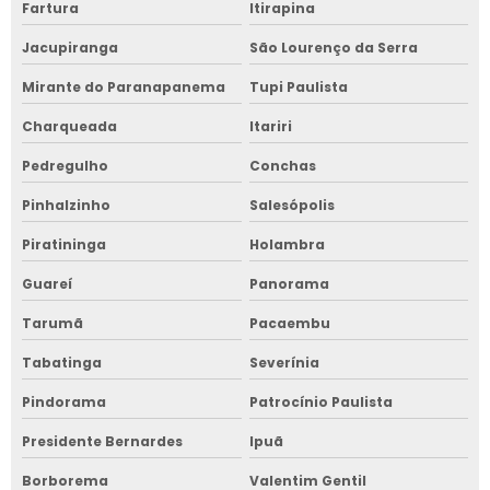
Fartura
Itirapina
Jacupiranga
São Lourenço da Serra
Mirante do Paranapanema
Tupi Paulista
Charqueada
Itariri
Pedregulho
Conchas
Pinhalzinho
Salesópolis
Piratininga
Holambra
Guareí
Panorama
Tarumã
Pacaembu
Tabatinga
Severínia
Pindorama
Patrocínio Paulista
Presidente Bernardes
Ipuã
Borborema
Valentim Gentil