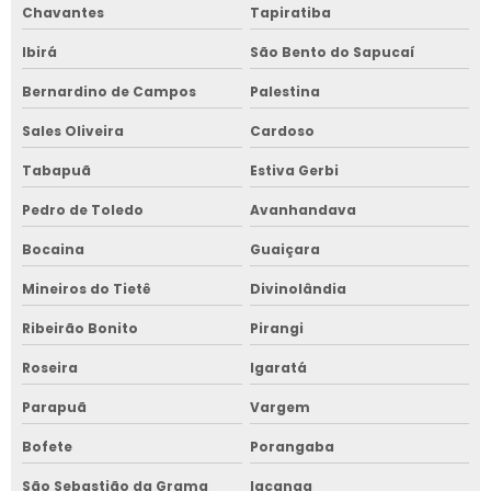
Chavantes
Tapiratiba
Ibirá
São Bento do Sapucaí
Bernardino de Campos
Palestina
Sales Oliveira
Cardoso
Tabapuã
Estiva Gerbi
Pedro de Toledo
Avanhandava
Bocaina
Guaiçara
Mineiros do Tietê
Divinolândia
Ribeirão Bonito
Pirangi
Roseira
Igaratá
Parapuã
Vargem
Bofete
Porangaba
São Sebastião da Grama
Iacanga