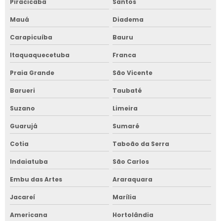
Piracicaba
Santos
Mauá
Diadema
Carapicuíba
Bauru
Itaquaquecetuba
Franca
Praia Grande
São Vicente
Barueri
Taubaté
Suzano
Limeira
Guarujá
Sumaré
Cotia
Taboão da Serra
Indaiatuba
São Carlos
Embu das Artes
Araraquara
Jacareí
Marília
Americana
Hortolândia