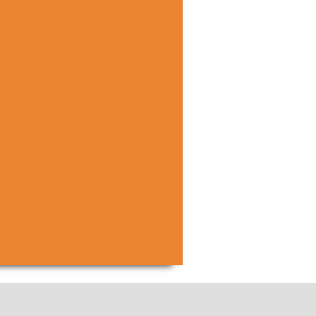
lizada em estrutura metálica
 faz estrutura metálica
 de aço para mezanino
etálica residencial preço
tura para elevador
ra instalação de elevador
s de estrutura metálica
agem de estruturas metálicas
 de estrutura metálica
tálicos
Pipe rack preço