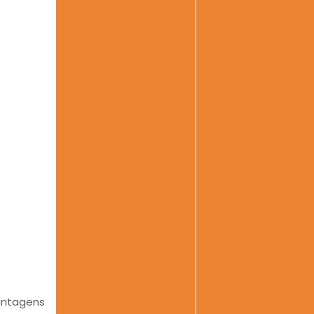
Vantagens das
fabricant
Residências em Alto
Fornecedores
Padrão em Estruturas
Metálicas
Galpão
Ponte com 13,40
Guarda-corpo
metros e nove
toneladas é produzida,
Mezanino de
montada e instalada
em menos de 20 dias
Mezani
na cidade de São
Mezani
Roque (SP)
Montagem d
Relacionamentos
ajudam a manter
Montagem 
negócios de micro e
pequenos empresários
Pipe rack metál
da região de
Preço de estr
Campinas durante a
ntagens
pandemia do