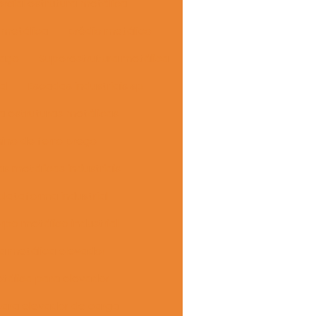
rcial estrutura metálica
 metálica
prédio metálico
 aço
Superestrutura metálica
al
Escadas industriais sp
a estruturas metálicas
ino de ferro preço
s metálicas industriais
lataforma industrial
po metálico industrial
ra metálica elevador
tálica para elevador
para elevador de carga