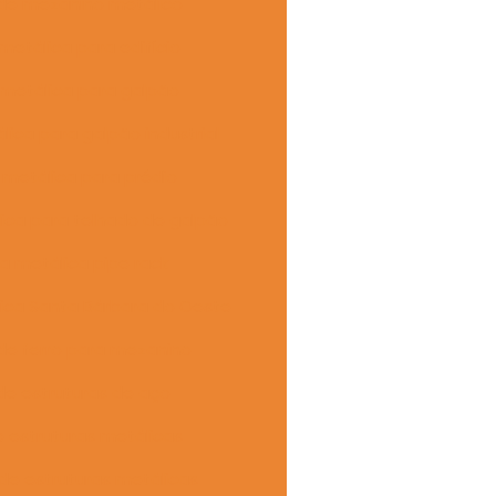
 de mezanino metálico
 metálica para edifício
 metálica para galpão
lica para galpão industrial
 metálica para prédio
lica para telhado de galpão
a metálica pipe rack
lica Santa Bárbara do Oeste
 de ferro para mezanino
de estruturas de aço
e estruturas metálicas
de estruturas metálicas