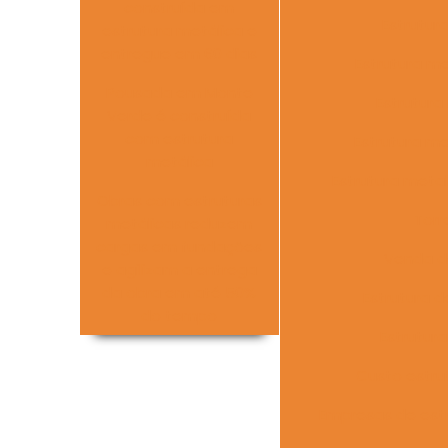
construída em
Estrutur
estrutura metálica e
entregue em 60 dias
Estrutura m
Pousada em Monte
Estrutura
Verde é construída
com estrutura
Estrutura me
metálica
Estrutura metal
Obras com estruturas
Torr
metálicas reduzem
cargas em fundações
Venda d
e agilizam a entrega
da obra em até 50%
Estrutura 
do tempo
Estrutur
Custo estrut
Empresas de est