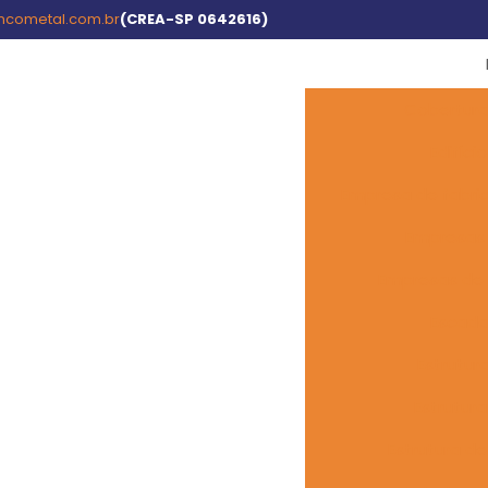
cometal.com.br
(CREA-SP 0642616)
Cobertura
Edifíci
Empresa de fabri
Empresas 
Empresas de 
Escada
Estrutur
Estrutura
Estrutura de