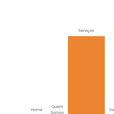
Serviços
Superestruturas
Mezaninos
Coberturas
Plataformas
Pipe Racks
Escadas
Passarelas
Quem
Home
Va
Guarda Corpos
Somos