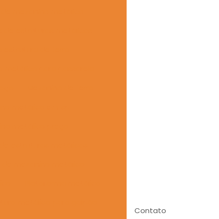
e de mezanino metálico
 de estruturas metálicas
 estrutura de ferro
 metálico para passarela
 aço
Mezanino de ferro
no metálico em sp
no metálico preço
e estruturas metálicas
de mezanino metálico
ico
Plataforma metálica
utura metálica para galpão
Contato