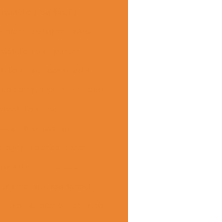
a metalica residencial
etálica de equipamentos
 metalica para pontes
talica para energia solar
ica para painel fotovoltaico
e metalica preço
e estrutura metalica
de aço para casas preço
a metálica para casas
ura metálica residencial
rutura metálica em são paulo