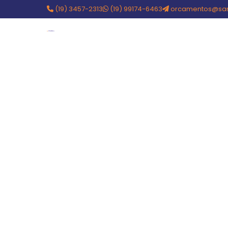
(19) 3457-2313
(19) 99174-6463
orcamentos@san