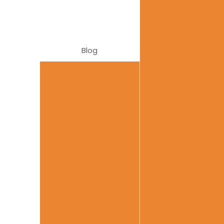
Estrutura
Estrutura
Estrutura
Blog
Estrutura metá
Estrutura Metálica em
Estrutura
Edifícios Comerciais:
Velocidade, Segurança
Estrutura metá
e Retorno Rápido do
Investimento
estrutur
Escadas Metálicas de
estrutura metá
Emergência para
Estruturas
Edificações: Segurança
e Eficiência
Fábrica 
O Que São e Quais as
Fábrica d
Vantagens dos Pipe-
Racks Metálicos
Fabricação 