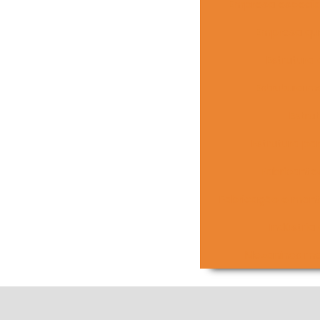
Empresa especia
Empresa que
Estrutura
Estrutura m
Estru
Estrutura pa
Fabricante
Fabricação e mont
Indústria
Mezaninos me