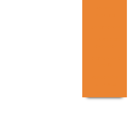
Reforco
Estrutural
Fechamentos
Estrutura para
Elevadores
Telamentos e
Gradis
Residencias
Estruturas
Metálica