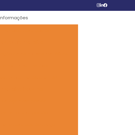
Informações
 metálica para galpão
o estrutura metálica
cação de estruturas metálicas
de estrutura metálica
estrutura metálica em SP
 metálica industrial
a de aço para galpão
 de ferro para galpão
 ferro para galpão preço