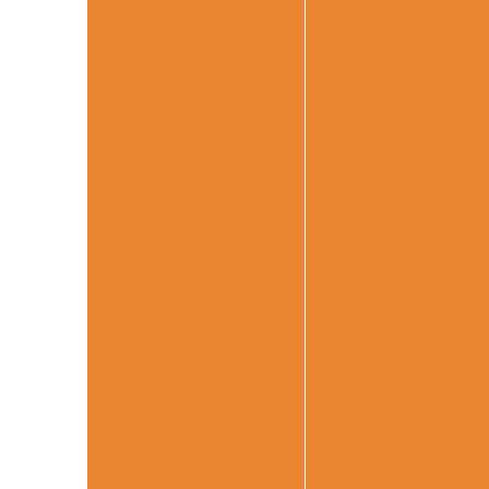
Prédio come
Coronavírus
Prédio estrutura
Estrutura metálica
transforma-se em
Superestrutura em
importante aliada na
Escada industri
luta contra a
pandemia no Brasil e
Plataform
no mundo
Mezan
Reforço estrutural
garante a saúde de
Plataforma
prédios comerciais e
Escada p
residenciais, mas exige
conhecimentos de
Guarda cor
empresa e profissional
qualificado
Estrutu
Capela Nossa Senhora
Torre me
do Carmo, em Santa
Bárbara D’Oeste, é
Estrutura 