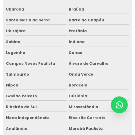
Ubarana
Braúna
Santa Maria da Serra
Barra do Chapéu
Ubirajara
Pratânia
Sabino
Indiana
Lagoinha
Canas
Campos Novos Paulista
Álvaro de Carvalho
Salmourão
Onda Verde
Nipoã
Boraceia
Gavião Peixoto
Luiziânia
Ribeirão do Sul
Mirassolândia
Nova Independência
Ribeirão Corrente
Analândia
Marabá Paulista