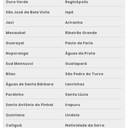
Ouro Verde
Reginópolis
São José da Bela Vista
Iepê
Jaci
Ariranha
Macaubal
Ribeirão Grande
Guaraçaí
Paulo de Faria
Nuporanga
Águas da Prata
Sud Mennucci
Guatapará
Bilac
São Pedro do Turvo
Águas de Santa Bárbara
Lavrinhas
Pardinho
Santa Lúcia
Santo Antônio do Pinhal
Irapuru
Quintana
Lindoia
Catiguá
Natividade da Serra