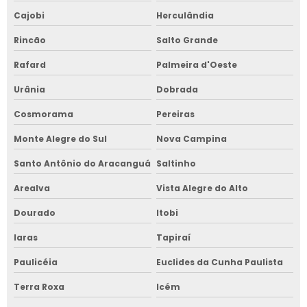
Cajobi
Herculândia
Rincão
Salto Grande
Rafard
Palmeira d'Oeste
Urânia
Dobrada
Cosmorama
Pereiras
Monte Alegre do Sul
Nova Campina
Santo Antônio do Aracanguá
Saltinho
Arealva
Vista Alegre do Alto
Dourado
Itobi
Iaras
Tapiraí
Paulicéia
Euclides da Cunha Paulista
Terra Roxa
Icém