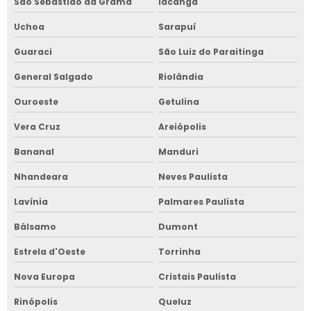
São Sebastião da Grama
Iacanga
Uchoa
Sarapuí
Guaraci
São Luiz do Paraitinga
General Salgado
Riolândia
Ouroeste
Getulina
Vera Cruz
Areiópolis
Bananal
Manduri
Nhandeara
Neves Paulista
Lavínia
Palmares Paulista
Bálsamo
Dumont
Estrela d'Oeste
Torrinha
Nova Europa
Cristais Paulista
Rinópolis
Queluz