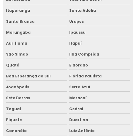
Itaporanga
Santa Adélia
Santa Branca
Urupês
Morungaba
Ipaussu
Auriflama
Itapuí
São Simão
Ilha Comprida
Quatá
Eldorado
Boa Esperança do Sul
Flórida Paulista
Joanópolis
Serra Azul
Sete Barras
Maracaí
Taguaí
Cedral
Piquete
Duartina
Cananéia
Luiz Antônio