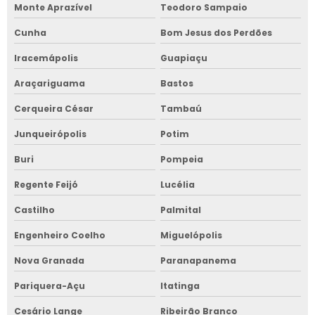
Monte Aprazível
Teodoro Sampaio
Cunha
Bom Jesus dos Perdões
Iracemápolis
Guapiaçu
Araçariguama
Bastos
Cerqueira César
Tambaú
Junqueirópolis
Potim
Buri
Pompeia
Regente Feijó
Lucélia
Castilho
Palmital
Engenheiro Coelho
Miguelópolis
Nova Granada
Paranapanema
Pariquera-Açu
Itatinga
Cesário Lange
Ribeirão Branco