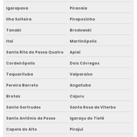
Igarapava
Piracaia
Ilha Solteira
Pirapozinho
Tanabi
Brodowski
Itaí
Martinópolis
Santa Rita do Passa Quatro
Apiaí
Cordeirópolis
Dois Córregos
Taquarituba
Valparaíso
Pereira Barreto
Angatuba
Brotas
Cajuru
Santa Gertrudes
Santa Rosa de Viterbo
Santo Antônio de Posse
Igaraçu do Tietê
Capela do Alto
Pirajuí