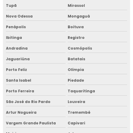
Tupã
Mirassol
Nova Odessa
Mongaguá
Penápolis
Boituva
Ibitinga
Registro
Andradina
Cosmópolis
Jaguariúna
Batatais
Porto Feliz
Olímpia
Santa Isabel
Piedade
Porto Ferreira
Taquaritinga
São José do Rio Pardo
Louveira
Artur Nogueira
Tremembé
Vargem Grande Paulista
Capivari