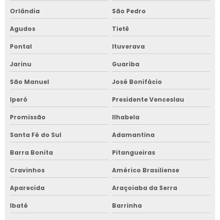
Orlândia
São Pedro
Agudos
Tietê
Pontal
Ituverava
Jarinu
Guariba
São Manuel
José Bonifácio
Iperó
Presidente Venceslau
Promissão
Ilhabela
Santa Fé do Sul
Adamantina
Barra Bonita
Pitangueiras
Cravinhos
Américo Brasiliense
Aparecida
Araçoiaba da Serra
Ibaté
Barrinha