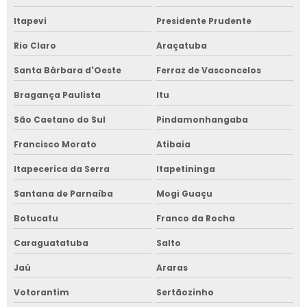
Itapevi
Presidente Prudente
Rio Claro
Araçatuba
Santa Bárbara d'Oeste
Ferraz de Vasconcelos
Bragança Paulista
Itu
São Caetano do Sul
Pindamonhangaba
Francisco Morato
Atibaia
Itapecerica da Serra
Itapetininga
Santana de Parnaíba
Mogi Guaçu
Botucatu
Franco da Rocha
Caraguatatuba
Salto
Jaú
Araras
Votorantim
Sertãozinho