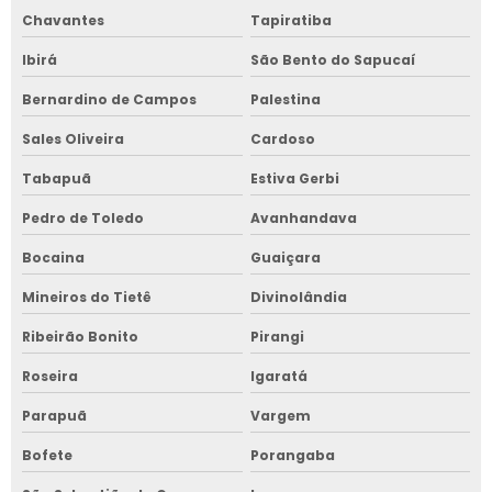
Chavantes
Tapiratiba
Ibirá
São Bento do Sapucaí
Bernardino de Campos
Palestina
Sales Oliveira
Cardoso
Tabapuã
Estiva Gerbi
Pedro de Toledo
Avanhandava
Bocaina
Guaiçara
Mineiros do Tietê
Divinolândia
Ribeirão Bonito
Pirangi
Roseira
Igaratá
Parapuã
Vargem
Bofete
Porangaba