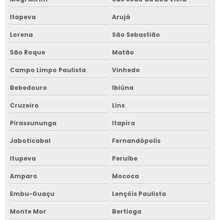
Itapeva
Arujá
Lorena
São Sebastião
São Roque
Matão
Campo Limpo Paulista
Vinhedo
Bebedouro
Ibiúna
Cruzeiro
Lins
Pirassununga
Itapira
Jaboticabal
Fernandópolis
Itupeva
Peruíbe
Amparo
Mococa
Embu-Guaçu
Lençóis Paulista
Monte Mor
Bertioga