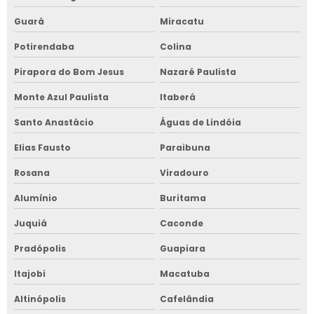
Guará
Miracatu
Potirendaba
Colina
Pirapora do Bom Jesus
Nazaré Paulista
Monte Azul Paulista
Itaberá
Santo Anastácio
Águas de Lindóia
Elias Fausto
Paraibuna
Rosana
Viradouro
Alumínio
Buritama
Juquiá
Caconde
Pradópolis
Guapiara
Itajobi
Macatuba
Altinópolis
Cafelândia