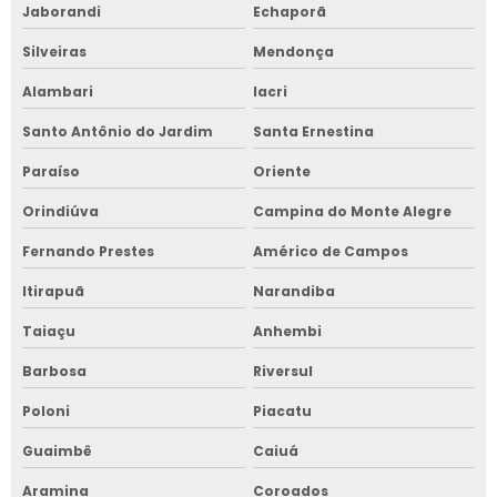
Jaborandi
Echaporã
Silveiras
Mendonça
Alambari
Iacri
Santo Antônio do Jardim
Santa Ernestina
Paraíso
Oriente
Orindiúva
Campina do Monte Alegre
Fernando Prestes
Américo de Campos
Itirapuã
Narandiba
Taiaçu
Anhembi
Barbosa
Riversul
Poloni
Piacatu
Guaimbê
Caiuá
Aramina
Coroados