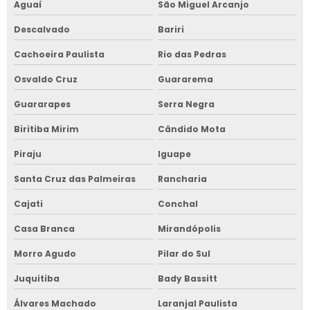
Aguaí
São Miguel Arcanjo
Descalvado
Bariri
Cachoeira Paulista
Rio das Pedras
Osvaldo Cruz
Guararema
Guararapes
Serra Negra
Biritiba Mirim
Cândido Mota
Piraju
Iguape
Santa Cruz das Palmeiras
Rancharia
Cajati
Conchal
Casa Branca
Mirandópolis
Morro Agudo
Pilar do Sul
Juquitiba
Bady Bassitt
Álvares Machado
Laranjal Paulista