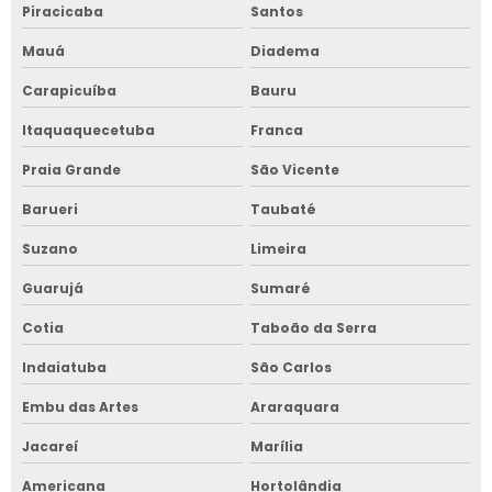
Piracicaba
Santos
Mauá
Diadema
Carapicuíba
Bauru
Itaquaquecetuba
Franca
Praia Grande
São Vicente
Barueri
Taubaté
Suzano
Limeira
Guarujá
Sumaré
Cotia
Taboão da Serra
Indaiatuba
São Carlos
Embu das Artes
Araraquara
Jacareí
Marília
Americana
Hortolândia