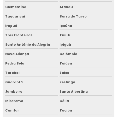
Clementina
Arandu
Taquarivaí
Barra do Turvo
Irapuã
Ipeúna
Três Fronteiras
Tuiuti
Santo Antônio da Alegria
Ipiguá
Nova Aliança
Colômbia
Pedra Bela
Taiúva
Tarabai
Sales
Guarantã
Restinga
Jambeiro
Santa Albertina
Ibirarema
Gália
Canitar
Taciba