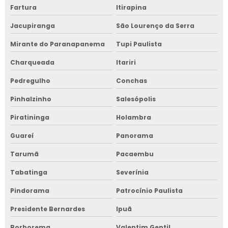
Fartura
Itirapina
Jacupiranga
São Lourenço da Serra
Mirante do Paranapanema
Tupi Paulista
Charqueada
Itariri
Pedregulho
Conchas
Pinhalzinho
Salesópolis
Piratininga
Holambra
Guareí
Panorama
Tarumã
Pacaembu
Tabatinga
Severínia
Pindorama
Patrocínio Paulista
Presidente Bernardes
Ipuã
Borborema
Valentim Gentil