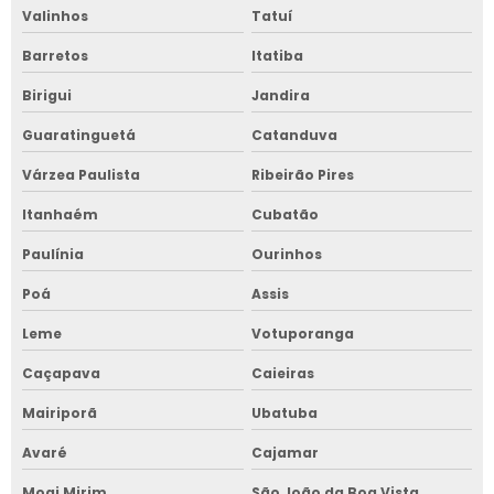
Valinhos
Tatuí
Barretos
Itatiba
Birigui
Jandira
Guaratinguetá
Catanduva
Várzea Paulista
Ribeirão Pires
Itanhaém
Cubatão
Paulínia
Ourinhos
Poá
Assis
Leme
Votuporanga
Caçapava
Caieiras
Mairiporã
Ubatuba
Avaré
Cajamar
Mogi Mirim
São João da Boa Vista