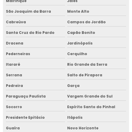
Mairinque
Jales
São Joaquim da Barra
Monte Alto
Cabreúva
Campos do Jordão
Santa Cruz do Rio Pardo
Capão Bonito
Dracena
Jardinópolis
Pederneiras
Cerquilho
Itararé
Rio Grande da Serra
Serrana
Salto de Pirapora
Pedreira
Garça
Paraguaçu Paulista
Vargem Grande do Sul
Socorro
Espírito Santo do Pinhal
Presidente Epitácio
Itápolis
Guaíra
Novo Horizonte