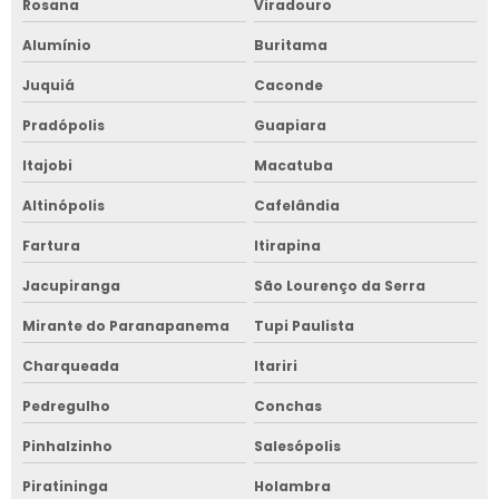
Rosana
Viradouro
Alumínio
Buritama
Juquiá
Caconde
Pradópolis
Guapiara
Itajobi
Macatuba
Altinópolis
Cafelândia
Fartura
Itirapina
Jacupiranga
São Lourenço da Serra
Mirante do Paranapanema
Tupi Paulista
Charqueada
Itariri
Pedregulho
Conchas
Pinhalzinho
Salesópolis
Piratininga
Holambra