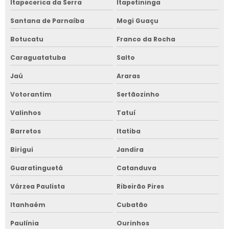
Itapecerica da Serra
Itapetininga
Santana de Parnaíba
Mogi Guaçu
Botucatu
Franco da Rocha
Caraguatatuba
Salto
Jaú
Araras
Votorantim
Sertãozinho
Valinhos
Tatuí
Barretos
Itatiba
Birigui
Jandira
Guaratinguetá
Catanduva
Várzea Paulista
Ribeirão Pires
Itanhaém
Cubatão
Paulínia
Ourinhos