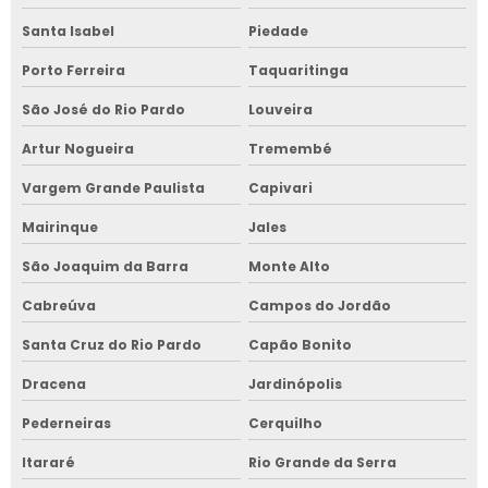
Santa Isabel
Piedade
Porto Ferreira
Taquaritinga
São José do Rio Pardo
Louveira
Artur Nogueira
Tremembé
Vargem Grande Paulista
Capivari
Mairinque
Jales
São Joaquim da Barra
Monte Alto
Cabreúva
Campos do Jordão
Santa Cruz do Rio Pardo
Capão Bonito
Dracena
Jardinópolis
Pederneiras
Cerquilho
Itararé
Rio Grande da Serra