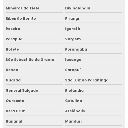
Mineiros do Tietê
Divinolândia
Ribeirão Bonito
Pirangi
Roseira
Igaratá
Parapuã
Vargem
Bofete
Porangaba
São Sebastião da Grama
Iacanga
Uchoa
Sarapuí
Guaraci
São Luiz do Paraitinga
General Salgado
Riolândia
Ouroeste
Getulina
Vera Cruz
Areiópolis
Bananal
Manduri