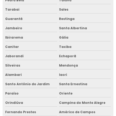
Pedra Bela
Taiúva
Tarabai
Sales
Guarantã
Restinga
Jambeiro
Santa Albertina
Ibirarema
Gália
Canitar
Taciba
Jaborandi
Echaporã
Silveiras
Mendonça
Alambari
Iacri
Santo Antônio do Jardim
Santa Ernestina
Paraíso
Oriente
Orindiúva
Campina do Monte Alegre
Fernando Prestes
Américo de Campos