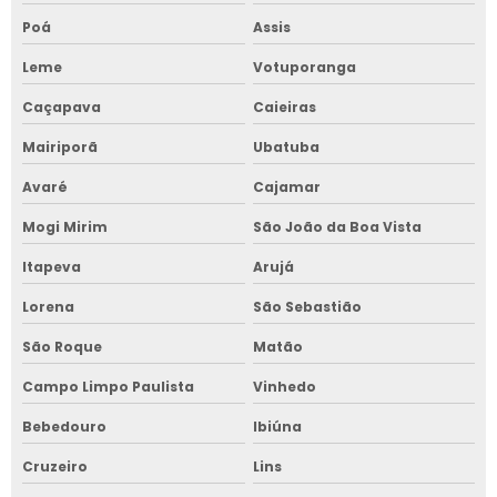
Poá
Assis
Leme
Votuporanga
Caçapava
Caieiras
Mairiporã
Ubatuba
Avaré
Cajamar
Mogi Mirim
São João da Boa Vista
Itapeva
Arujá
Lorena
São Sebastião
São Roque
Matão
Campo Limpo Paulista
Vinhedo
Bebedouro
Ibiúna
Cruzeiro
Lins