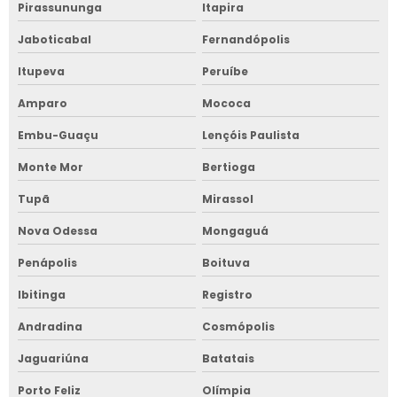
Pirassununga
Itapira
Jaboticabal
Fernandópolis
Itupeva
Peruíbe
Amparo
Mococa
Embu-Guaçu
Lençóis Paulista
Monte Mor
Bertioga
Tupã
Mirassol
Nova Odessa
Mongaguá
Penápolis
Boituva
Ibitinga
Registro
Andradina
Cosmópolis
Jaguariúna
Batatais
Porto Feliz
Olímpia