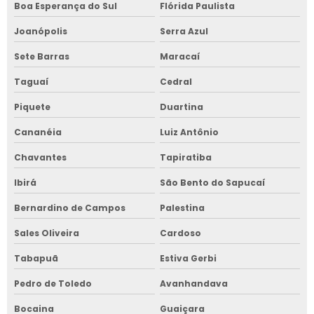
Boa Esperança do Sul
Flórida Paulista
Joanópolis
Serra Azul
Sete Barras
Maracaí
Taguaí
Cedral
Piquete
Duartina
Cananéia
Luiz Antônio
Chavantes
Tapiratiba
Ibirá
São Bento do Sapucaí
Bernardino de Campos
Palestina
Sales Oliveira
Cardoso
Tabapuã
Estiva Gerbi
Pedro de Toledo
Avanhandava
Bocaina
Guaiçara