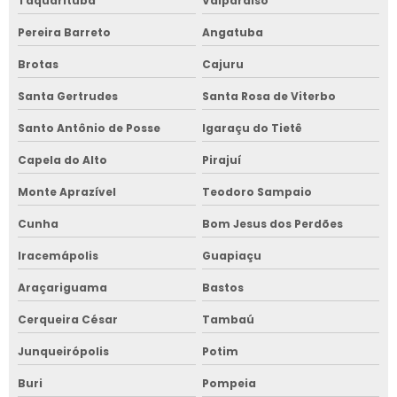
Taquarituba
Valparaíso
Pereira Barreto
Angatuba
Brotas
Cajuru
Santa Gertrudes
Santa Rosa de Viterbo
Santo Antônio de Posse
Igaraçu do Tietê
Capela do Alto
Pirajuí
Monte Aprazível
Teodoro Sampaio
Cunha
Bom Jesus dos Perdões
Iracemápolis
Guapiaçu
Araçariguama
Bastos
Cerqueira César
Tambaú
Junqueirópolis
Potim
Buri
Pompeia