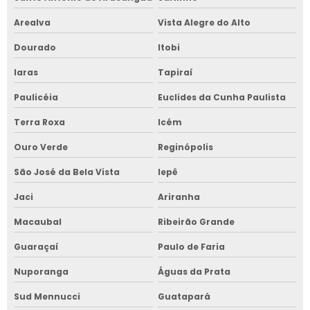
Arealva
Vista Alegre do Alto
Dourado
Itobi
Iaras
Tapiraí
Paulicéia
Euclides da Cunha Paulista
Terra Roxa
Icém
Ouro Verde
Reginópolis
São José da Bela Vista
Iepê
Jaci
Ariranha
Macaubal
Ribeirão Grande
Guaraçaí
Paulo de Faria
Nuporanga
Águas da Prata
Sud Mennucci
Guatapará