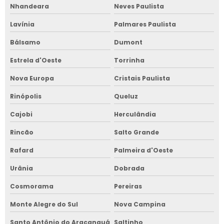
Nhandeara
Neves Paulista
Lavínia
Palmares Paulista
Bálsamo
Dumont
Estrela d'Oeste
Torrinha
Nova Europa
Cristais Paulista
Rinópolis
Queluz
Cajobi
Herculândia
Rincão
Salto Grande
Rafard
Palmeira d'Oeste
Urânia
Dobrada
Cosmorama
Pereiras
Monte Alegre do Sul
Nova Campina
Santo Antônio do Aracanguá
Saltinho