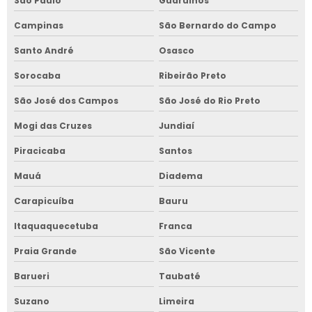
São Paulo
Guarulhos
Campinas
São Bernardo do Campo
Santo André
Osasco
Sorocaba
Ribeirão Preto
São José dos Campos
São José do Rio Preto
Mogi das Cruzes
Jundiaí
Piracicaba
Santos
Mauá
Diadema
Carapicuíba
Bauru
Itaquaquecetuba
Franca
Praia Grande
São Vicente
Barueri
Taubaté
Suzano
Limeira