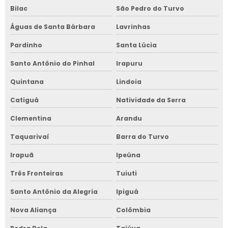
Bilac
São Pedro do Turvo
Águas de Santa Bárbara
Lavrinhas
Pardinho
Santa Lúcia
Santo Antônio do Pinhal
Irapuru
Quintana
Lindoia
Catiguá
Natividade da Serra
Clementina
Arandu
Taquarivaí
Barra do Turvo
Irapuã
Ipeúna
Três Fronteiras
Tuiuti
Santo Antônio da Alegria
Ipiguá
Nova Aliança
Colômbia