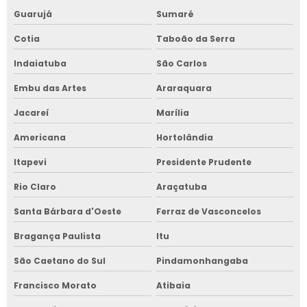
Guarujá
Sumaré
Cotia
Taboão da Serra
Indaiatuba
São Carlos
Embu das Artes
Araraquara
Jacareí
Marília
Americana
Hortolândia
Itapevi
Presidente Prudente
Rio Claro
Araçatuba
Santa Bárbara d'Oeste
Ferraz de Vasconcelos
Bragança Paulista
Itu
São Caetano do Sul
Pindamonhangaba
Francisco Morato
Atibaia