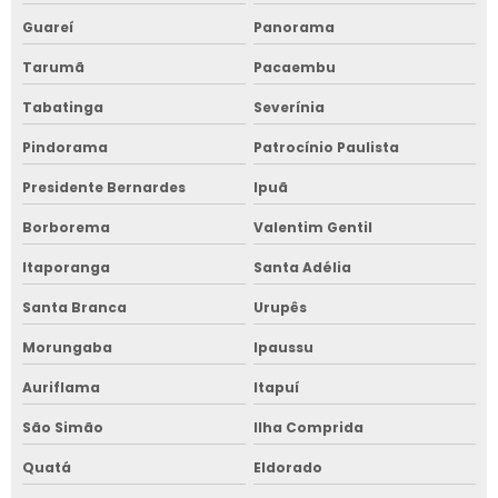
Guareí
Panorama
Tarumã
Pacaembu
Tabatinga
Severínia
Pindorama
Patrocínio Paulista
Presidente Bernardes
Ipuã
Borborema
Valentim Gentil
Itaporanga
Santa Adélia
Santa Branca
Urupês
Morungaba
Ipaussu
Auriflama
Itapuí
São Simão
Ilha Comprida
Quatá
Eldorado