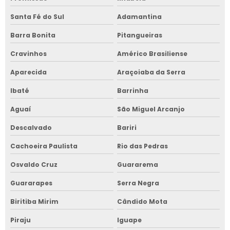
Santa Fé do Sul
Adamantina
Barra Bonita
Pitangueiras
Cravinhos
Américo Brasiliense
Aparecida
Araçoiaba da Serra
Ibaté
Barrinha
Aguaí
São Miguel Arcanjo
Descalvado
Bariri
Cachoeira Paulista
Rio das Pedras
Osvaldo Cruz
Guararema
Guararapes
Serra Negra
Biritiba Mirim
Cândido Mota
Piraju
Iguape