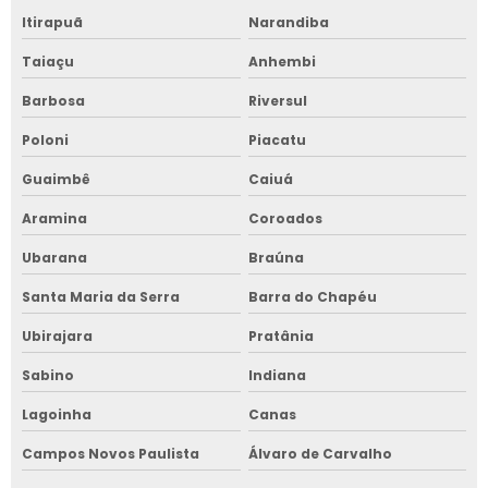
Itirapuã
Narandiba
Taiaçu
Anhembi
Barbosa
Riversul
Poloni
Piacatu
Guaimbê
Caiuá
Aramina
Coroados
Ubarana
Braúna
Santa Maria da Serra
Barra do Chapéu
Ubirajara
Pratânia
Sabino
Indiana
Lagoinha
Canas
Campos Novos Paulista
Álvaro de Carvalho