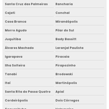
Santa Cruz das Palmeiras
Rancharia
Cajati
Conchal
Casa Branca
Mirandópolis
Morro Agudo
Pilar do Sul
Juquitiba
Bady Bassitt
Álvares Machado
Laranjal Paulista
Igarapava
Piracaia
Ilha Solteira
Pirapozinho
Tanabi
Brodowski
Itaí
Martinópolis
Santa Rita do Passa Quatro
Apiaí
Cordeirópolis
Dois Córregos