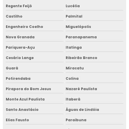
Regente Feijó
Lucélia
Castilho
Palmital
Engenheiro Coelho
Miguelópolis
Nova Granada
Paranapanema
Pariquera-Açu
Itatinga
Cesário Lange
Ribeirão Branco
Guará
Miracatu
Potirendaba
Colina
Pirapora do Bom Jesus
Nazaré Paulista
Monte Azul Paulista
Itaberá
Santo Anastácio
Águas de Lindóia
Elias Fausto
Paraibuna