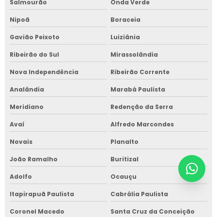
Salmourão
Onda Verde
Nipoã
Boraceia
Gavião Peixoto
Luiziânia
Ribeirão do Sul
Mirassolândia
Nova Independência
Ribeirão Corrente
Analândia
Marabá Paulista
Meridiano
Redenção da Serra
Avaí
Alfredo Marcondes
Novais
Planalto
João Ramalho
Buritizal
Adolfo
Ocauçu
Itapirapuã Paulista
Cabrália Paulista
Coronel Macedo
Santa Cruz da Conceição