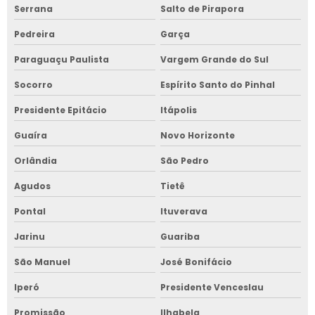
Serrana
Salto de Pirapora
Pedreira
Garça
Paraguaçu Paulista
Vargem Grande do Sul
Socorro
Espírito Santo do Pinhal
Presidente Epitácio
Itápolis
Guaíra
Novo Horizonte
Orlândia
São Pedro
Agudos
Tietê
Pontal
Ituverava
Jarinu
Guariba
São Manuel
José Bonifácio
Iperó
Presidente Venceslau
Promissão
Ilhabela