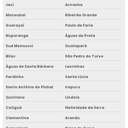
Jaci
Ariranha
Macaubal
Ribeirão Grande
Guaraçaí
Paulo de Faria
Nuporanga
Águas da Prata
Sud Mennucci
Guatapará
Bilac
São Pedro do Turvo
Águas de Santa Bárbara
Lavrinhas
Pardinho
Santa Lúcia
Santo Antônio do Pinhal
Irapuru
Quintana
Lindoia
Catiguá
Natividade da Serra
Clementina
Arandu