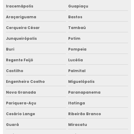
Iracemápolis
Guapiaçu
Araçariguama
Bastos
Cerqueira César
Tambaú
Junqueirópolis
Potim
Buri
Pompeia
Regente Feijó
Lucélia
Castilho
Palmital
Engenheiro Coelho
Miguelópolis
Nova Granada
Paranapanema
Pariquera-Açu
Itatinga
Cesário Lange
Ribeirão Branco
Guará
Miracatu