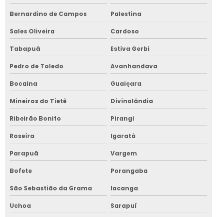
Bernardino de Campos
Palestina
Sales Oliveira
Cardoso
Tabapuã
Estiva Gerbi
Pedro de Toledo
Avanhandava
Bocaina
Guaiçara
Mineiros do Tietê
Divinolândia
Ribeirão Bonito
Pirangi
Roseira
Igaratá
Parapuã
Vargem
Bofete
Porangaba
São Sebastião da Grama
Iacanga
Uchoa
Sarapuí