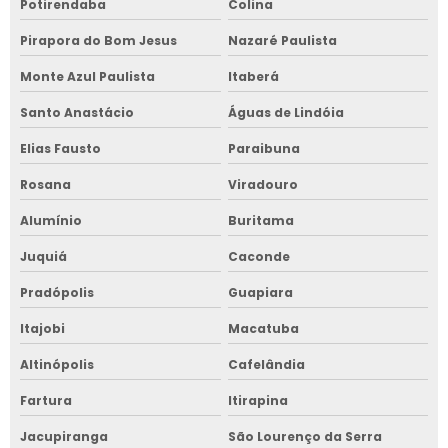
Potirendaba
Colina
Pirapora do Bom Jesus
Nazaré Paulista
Monte Azul Paulista
Itaberá
Santo Anastácio
Águas de Lindóia
Elias Fausto
Paraibuna
Rosana
Viradouro
Alumínio
Buritama
Juquiá
Caconde
Pradópolis
Guapiara
Itajobi
Macatuba
Altinópolis
Cafelândia
Fartura
Itirapina
Jacupiranga
São Lourenço da Serra