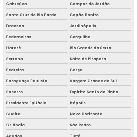
Cabreúva
Campos do Jordão
Santa Cruz do Rio Pardo
Capão Bonito
Dracena
Jardinópolis
Pederneiras
Cerquilho
Itararé
Rio Grande da Serra
Serrana
Salto de Pirapora
Pedreira
Garça
Paraguaçu Paulista
Vargem Grande do Sul
Socorro
Espírito Santo do Pinhal
Presidente Epitácio
Itápolis
Guaíra
Novo Horizonte
Orlândia
São Pedro
Agudos
Tietê