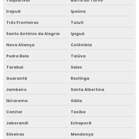
Taquarivaí
Barra do Turvo
Irapuã
Ipeúna
Três Fronteiras
Tuiuti
Santo Antônio da Alegria
Ipiguá
Nova Aliança
Colômbia
Pedra Bela
Taiúva
Tarabai
Sales
Guarantã
Restinga
Jambeiro
Santa Albertina
Ibirarema
Gália
Canitar
Taciba
Jaborandi
Echaporã
Silveiras
Mendonça