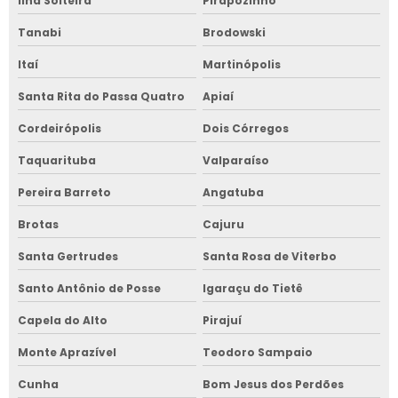
Ilha Solteira
Pirapozinho
Tanabi
Brodowski
Itaí
Martinópolis
Santa Rita do Passa Quatro
Apiaí
Cordeirópolis
Dois Córregos
Taquarituba
Valparaíso
Pereira Barreto
Angatuba
Brotas
Cajuru
Santa Gertrudes
Santa Rosa de Viterbo
Santo Antônio de Posse
Igaraçu do Tietê
Capela do Alto
Pirajuí
Monte Aprazível
Teodoro Sampaio
Cunha
Bom Jesus dos Perdões