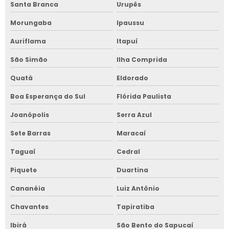
Santa Branca
Urupês
Morungaba
Ipaussu
Auriflama
Itapuí
São Simão
Ilha Comprida
Quatá
Eldorado
Boa Esperança do Sul
Flórida Paulista
Joanópolis
Serra Azul
Sete Barras
Maracaí
Taguaí
Cedral
Piquete
Duartina
Cananéia
Luiz Antônio
Chavantes
Tapiratiba
Ibirá
São Bento do Sapucaí