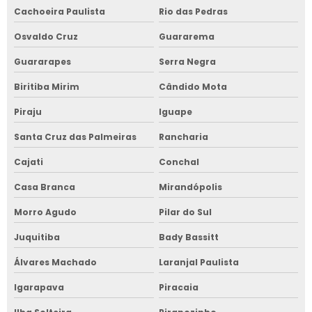
Cachoeira Paulista
Rio das Pedras
Osvaldo Cruz
Guararema
Guararapes
Serra Negra
Biritiba Mirim
Cândido Mota
Piraju
Iguape
Santa Cruz das Palmeiras
Rancharia
Cajati
Conchal
Casa Branca
Mirandópolis
Morro Agudo
Pilar do Sul
Juquitiba
Bady Bassitt
Álvares Machado
Laranjal Paulista
Igarapava
Piracaia