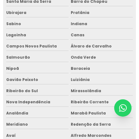
Santa Maria da Serra
Barra do Chapéu
Ubirajara
Pratânia
Sabino
Indiana
Lagoinha
Canas
Campos Novos Paulista
Álvaro de Carvalho
Salmourão
Onda Verde
Nipoã
Boraceia
Gavião Peixoto
Luiziânia
Ribeirão do Sul
Mirassolândia
Nova Independência
Ribeirão Corrente
Analândia
Marabá Paulista
Meridiano
Redenção da Serra
Avaí
Alfredo Marcondes