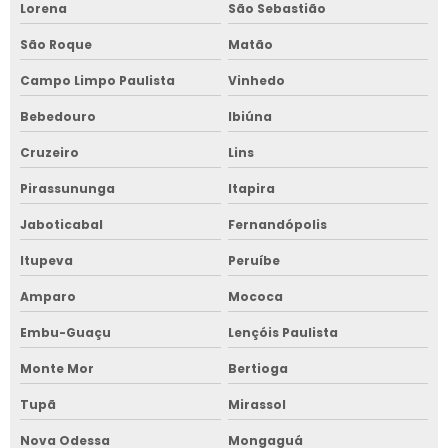
Lorena
São Sebastião
São Roque
Matão
Campo Limpo Paulista
Vinhedo
Bebedouro
Ibiúna
Cruzeiro
Lins
Pirassununga
Itapira
Jaboticabal
Fernandópolis
Itupeva
Peruíbe
Amparo
Mococa
Embu-Guaçu
Lençóis Paulista
Monte Mor
Bertioga
Tupã
Mirassol
Nova Odessa
Mongaguá