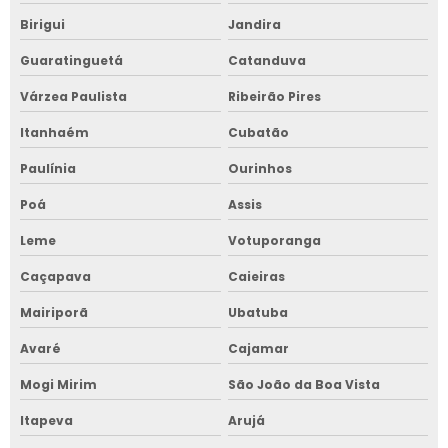
Birigui
Jandira
Guaratinguetá
Catanduva
Várzea Paulista
Ribeirão Pires
Itanhaém
Cubatão
Paulínia
Ourinhos
Poá
Assis
Leme
Votuporanga
Caçapava
Caieiras
Mairiporã
Ubatuba
Avaré
Cajamar
Mogi Mirim
São João da Boa Vista
Itapeva
Arujá