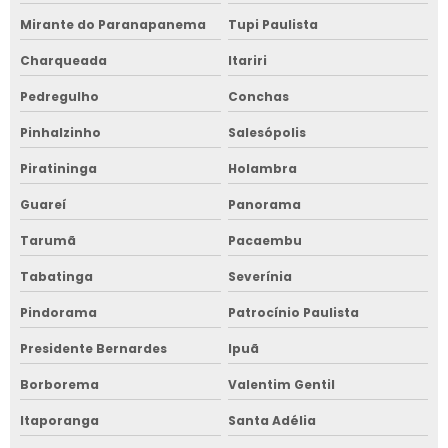
Mirante do Paranapanema
Tupi Paulista
Charqueada
Itariri
Pedregulho
Conchas
Pinhalzinho
Salesópolis
Piratininga
Holambra
Guareí
Panorama
Tarumã
Pacaembu
Tabatinga
Severínia
Pindorama
Patrocínio Paulista
Presidente Bernardes
Ipuã
Borborema
Valentim Gentil
Itaporanga
Santa Adélia