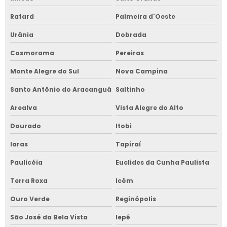
Rafard
Palmeira d'Oeste
Urânia
Dobrada
Cosmorama
Pereiras
Monte Alegre do Sul
Nova Campina
Santo Antônio do Aracanguá
Saltinho
Arealva
Vista Alegre do Alto
Dourado
Itobi
Iaras
Tapiraí
Paulicéia
Euclides da Cunha Paulista
Terra Roxa
Icém
Ouro Verde
Reginópolis
São José da Bela Vista
Iepê