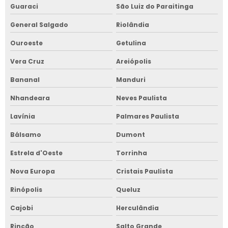
Guaraci
São Luiz do Paraitinga
General Salgado
Riolândia
Ouroeste
Getulina
Vera Cruz
Areiópolis
Bananal
Manduri
Nhandeara
Neves Paulista
Lavínia
Palmares Paulista
Bálsamo
Dumont
Estrela d'Oeste
Torrinha
Nova Europa
Cristais Paulista
Rinópolis
Queluz
Cajobi
Herculândia
Rincão
Salto Grande