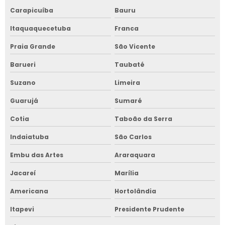
Carapicuíba
Bauru
Itaquaquecetuba
Franca
Praia Grande
São Vicente
Barueri
Taubaté
Suzano
Limeira
Guarujá
Sumaré
Cotia
Taboão da Serra
Indaiatuba
São Carlos
Embu das Artes
Araraquara
Jacareí
Marília
Americana
Hortolândia
Itapevi
Presidente Prudente