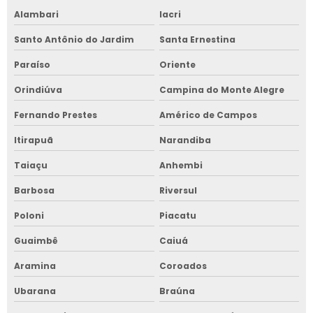
Alambari
Iacri
Santo Antônio do Jardim
Santa Ernestina
Paraíso
Oriente
Orindiúva
Campina do Monte Alegre
Fernando Prestes
Américo de Campos
Itirapuã
Narandiba
Taiaçu
Anhembi
Barbosa
Riversul
Poloni
Piacatu
Guaimbê
Caiuá
Aramina
Coroados
Ubarana
Braúna