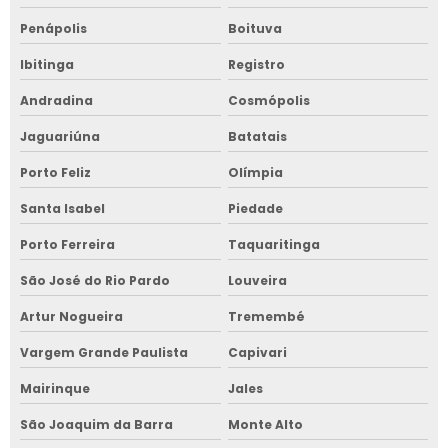
Penápolis
Boituva
Ibitinga
Registro
Andradina
Cosmópolis
Jaguariúna
Batatais
Porto Feliz
Olímpia
Santa Isabel
Piedade
Porto Ferreira
Taquaritinga
São José do Rio Pardo
Louveira
Artur Nogueira
Tremembé
Vargem Grande Paulista
Capivari
Mairinque
Jales
São Joaquim da Barra
Monte Alto