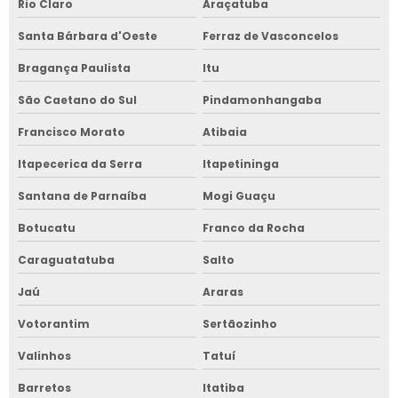
Rio Claro
Araçatuba
Santa Bárbara d'Oeste
Ferraz de Vasconcelos
Bragança Paulista
Itu
São Caetano do Sul
Pindamonhangaba
Francisco Morato
Atibaia
Itapecerica da Serra
Itapetininga
Santana de Parnaíba
Mogi Guaçu
Botucatu
Franco da Rocha
Caraguatatuba
Salto
Jaú
Araras
Votorantim
Sertãozinho
Valinhos
Tatuí
Barretos
Itatiba