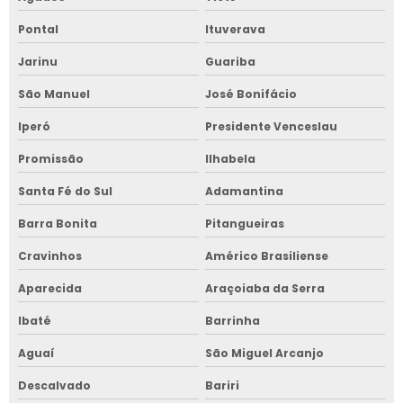
Pontal
Ituverava
Jarinu
Guariba
São Manuel
José Bonifácio
Iperó
Presidente Venceslau
Promissão
Ilhabela
Santa Fé do Sul
Adamantina
Barra Bonita
Pitangueiras
Cravinhos
Américo Brasiliense
Aparecida
Araçoiaba da Serra
Ibaté
Barrinha
Aguaí
São Miguel Arcanjo
Descalvado
Bariri