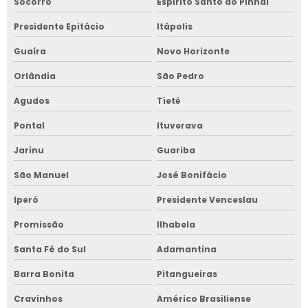
Socorro
Espírito Santo do Pinhal
Presidente Epitácio
Itápolis
Guaíra
Novo Horizonte
Orlândia
São Pedro
Agudos
Tietê
Pontal
Ituverava
Jarinu
Guariba
São Manuel
José Bonifácio
Iperó
Presidente Venceslau
Promissão
Ilhabela
Santa Fé do Sul
Adamantina
Barra Bonita
Pitangueiras
Cravinhos
Américo Brasiliense