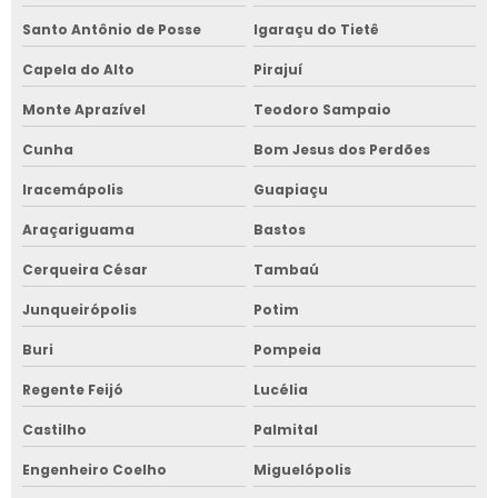
Santo Antônio de Posse
Igaraçu do Tietê
Capela do Alto
Pirajuí
Monte Aprazível
Teodoro Sampaio
Cunha
Bom Jesus dos Perdões
Iracemápolis
Guapiaçu
Araçariguama
Bastos
Cerqueira César
Tambaú
Junqueirópolis
Potim
Buri
Pompeia
Regente Feijó
Lucélia
Castilho
Palmital
Engenheiro Coelho
Miguelópolis