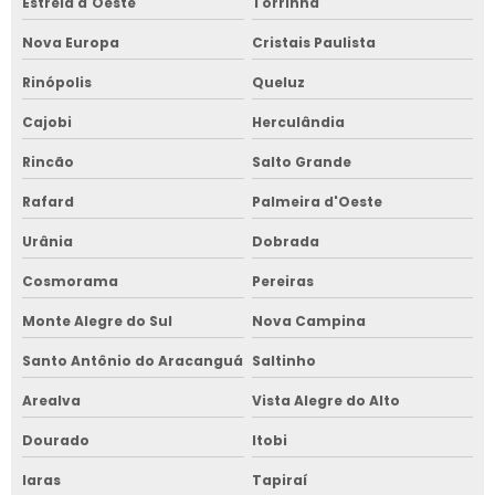
Estrela d'Oeste
Torrinha
Nova Europa
Cristais Paulista
Rinópolis
Queluz
Cajobi
Herculândia
Rincão
Salto Grande
Rafard
Palmeira d'Oeste
Urânia
Dobrada
Cosmorama
Pereiras
Monte Alegre do Sul
Nova Campina
Santo Antônio do Aracanguá
Saltinho
Arealva
Vista Alegre do Alto
Dourado
Itobi
Iaras
Tapiraí