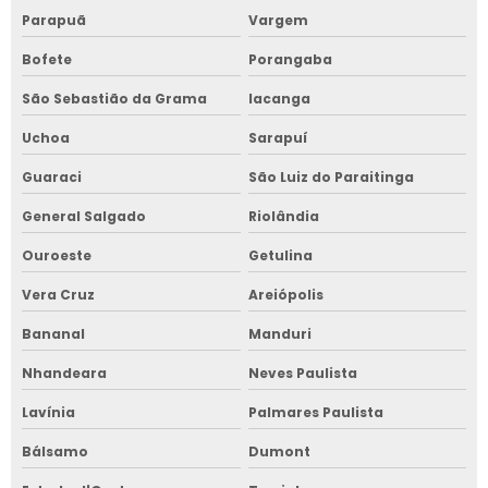
Parapuã
Vargem
Bofete
Porangaba
São Sebastião da Grama
Iacanga
Uchoa
Sarapuí
Guaraci
São Luiz do Paraitinga
General Salgado
Riolândia
Ouroeste
Getulina
Vera Cruz
Areiópolis
Bananal
Manduri
Nhandeara
Neves Paulista
Lavínia
Palmares Paulista
Bálsamo
Dumont