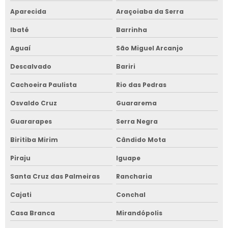
Aparecida
Araçoiaba da Serra
Ibaté
Barrinha
Aguaí
São Miguel Arcanjo
Descalvado
Bariri
Cachoeira Paulista
Rio das Pedras
Osvaldo Cruz
Guararema
Guararapes
Serra Negra
Biritiba Mirim
Cândido Mota
Piraju
Iguape
Santa Cruz das Palmeiras
Rancharia
Cajati
Conchal
Casa Branca
Mirandópolis