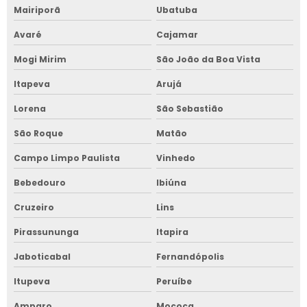
Mairiporã
Ubatuba
Avaré
Cajamar
Mogi Mirim
São João da Boa Vista
Itapeva
Arujá
Lorena
São Sebastião
São Roque
Matão
Campo Limpo Paulista
Vinhedo
Bebedouro
Ibiúna
Cruzeiro
Lins
Pirassununga
Itapira
Jaboticabal
Fernandópolis
Itupeva
Peruíbe
Amparo
Mococa