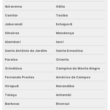
Ibirarema
Gália
Canitar
Taciba
Jaborandi
Echaporã
Silveiras
Mendonça
Alambari
Iacri
Santo Antônio do Jardim
Santa Ernestina
Paraíso
Oriente
Orindiúva
Campina do Monte Alegre
Fernando Prestes
Américo de Campos
Itirapuã
Narandiba
Taiaçu
Anhembi
Barbosa
Riversul