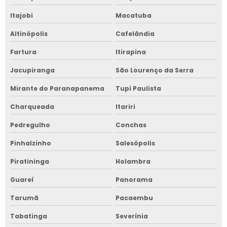
Itajobi
Macatuba
Altinópolis
Cafelândia
Fartura
Itirapina
Jacupiranga
São Lourenço da Serra
Mirante do Paranapanema
Tupi Paulista
Charqueada
Itariri
Pedregulho
Conchas
Pinhalzinho
Salesópolis
Piratininga
Holambra
Guareí
Panorama
Tarumã
Pacaembu
Tabatinga
Severínia