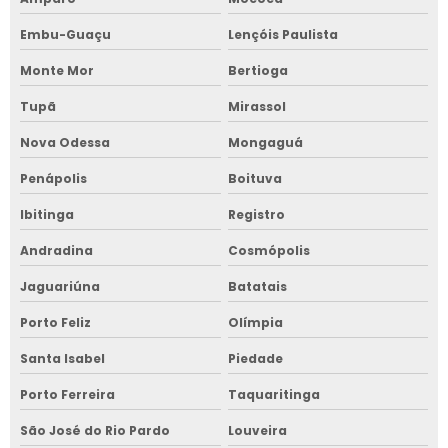
Embu-Guaçu
Lençóis Paulista
Monte Mor
Bertioga
Tupã
Mirassol
Nova Odessa
Mongaguá
Penápolis
Boituva
Ibitinga
Registro
Andradina
Cosmópolis
Jaguariúna
Batatais
Porto Feliz
Olímpia
Santa Isabel
Piedade
Porto Ferreira
Taquaritinga
São José do Rio Pardo
Louveira