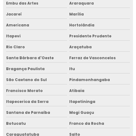
Embu das Artes
Araraquara
Jacareí
Marília
Americana
Hortolândia
Itapevi
Presidente Prudente
Rio Claro
Araçatuba
Santa Bárbara d'Oeste
Ferraz de Vasconcelos
Bragança Paulista
Itu
São Caetano do Sul
Pindamonhangaba
Francisco Morato
Atibaia
Itapecerica da Serra
Itapetininga
Santana de Parnaíba
Mogi Guaçu
Botucatu
Franco da Rocha
Caraguatatuba
Salto