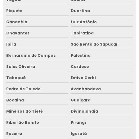
Piquete
Duartina
Cananéia
Luiz Antônio
Chavantes
Tapiratiba
Ibirá
São Bento do Sapucaí
Bernardino de Campos
Palestina
Sales Oliveira
Cardoso
Tabapuã
Estiva Gerbi
Pedro de Toledo
Avanhandava
Bocaina
Guaiçara
Mineiros do Tietê
Divinolândia
Ribeirão Bonito
Pirangi
Roseira
Igaratá