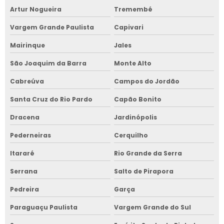
Artur Nogueira
Tremembé
Vargem Grande Paulista
Capivari
Mairinque
Jales
São Joaquim da Barra
Monte Alto
Cabreúva
Campos do Jordão
Santa Cruz do Rio Pardo
Capão Bonito
Dracena
Jardinópolis
Pederneiras
Cerquilho
Itararé
Rio Grande da Serra
Serrana
Salto de Pirapora
Pedreira
Garça
Paraguaçu Paulista
Vargem Grande do Sul