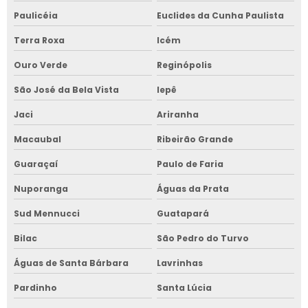
Paulicéia
Euclides da Cunha Paulista
Terra Roxa
Icém
Ouro Verde
Reginópolis
São José da Bela Vista
Iepê
Jaci
Ariranha
Macaubal
Ribeirão Grande
Guaraçaí
Paulo de Faria
Nuporanga
Águas da Prata
Sud Mennucci
Guatapará
Bilac
São Pedro do Turvo
Águas de Santa Bárbara
Lavrinhas
Pardinho
Santa Lúcia