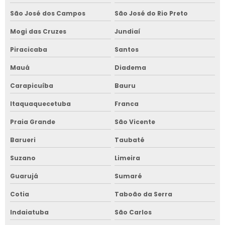
São José dos Campos
São José do Rio Preto
Mogi das Cruzes
Jundiaí
Piracicaba
Santos
Mauá
Diadema
Carapicuíba
Bauru
Itaquaquecetuba
Franca
Praia Grande
São Vicente
Barueri
Taubaté
Suzano
Limeira
Guarujá
Sumaré
Cotia
Taboão da Serra
Indaiatuba
São Carlos