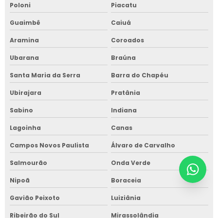
Poloni
Piacatu
Guaimbê
Caiuá
Aramina
Coroados
Ubarana
Braúna
Santa Maria da Serra
Barra do Chapéu
Ubirajara
Pratânia
Sabino
Indiana
Lagoinha
Canas
Campos Novos Paulista
Álvaro de Carvalho
Salmourão
Onda Verde
Nipoã
Boraceia
Gavião Peixoto
Luiziânia
Ribeirão do Sul
Mirassolândia