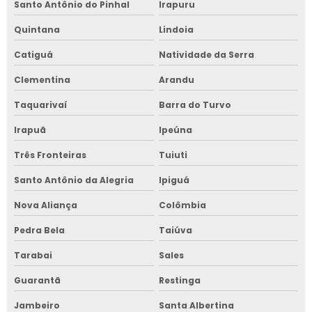
Santo Antônio do Pinhal
Irapuru
Quintana
Lindoia
Catiguá
Natividade da Serra
Clementina
Arandu
Taquarivaí
Barra do Turvo
Irapuã
Ipeúna
Três Fronteiras
Tuiuti
Santo Antônio da Alegria
Ipiguá
Nova Aliança
Colômbia
Pedra Bela
Taiúva
Tarabai
Sales
Guarantã
Restinga
Jambeiro
Santa Albertina