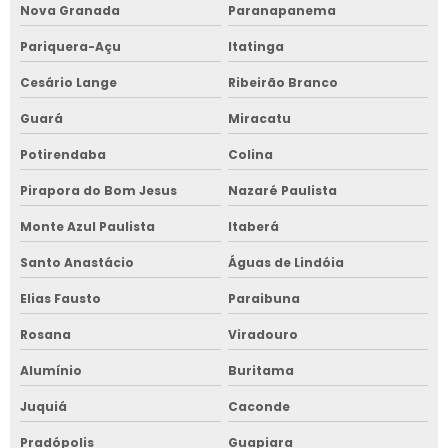
Nova Granada
Paranapanema
Pariquera-Açu
Itatinga
Cesário Lange
Ribeirão Branco
Guará
Miracatu
Potirendaba
Colina
Pirapora do Bom Jesus
Nazaré Paulista
Monte Azul Paulista
Itaberá
Santo Anastácio
Águas de Lindóia
Elias Fausto
Paraibuna
Rosana
Viradouro
Alumínio
Buritama
Juquiá
Caconde
Pradópolis
Guapiara