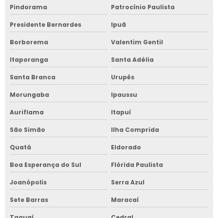
Pindorama
Patrocínio Paulista
Presidente Bernardes
Ipuã
Borborema
Valentim Gentil
Itaporanga
Santa Adélia
Santa Branca
Urupês
Morungaba
Ipaussu
Auriflama
Itapuí
São Simão
Ilha Comprida
Quatá
Eldorado
Boa Esperança do Sul
Flórida Paulista
Joanópolis
Serra Azul
Sete Barras
Maracaí
Taguaí
Cedral