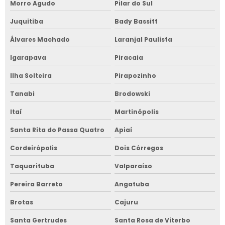
Morro Agudo
Pilar do Sul
Juquitiba
Bady Bassitt
Álvares Machado
Laranjal Paulista
Igarapava
Piracaia
Ilha Solteira
Pirapozinho
Tanabi
Brodowski
Itaí
Martinópolis
Santa Rita do Passa Quatro
Apiaí
Cordeirópolis
Dois Córregos
Taquarituba
Valparaíso
Pereira Barreto
Angatuba
Brotas
Cajuru
Santa Gertrudes
Santa Rosa de Viterbo