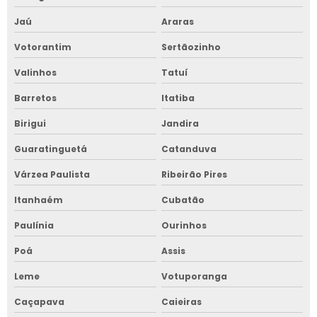
Jaú
Araras
Votorantim
Sertãozinho
Valinhos
Tatuí
Barretos
Itatiba
Birigui
Jandira
Guaratinguetá
Catanduva
Várzea Paulista
Ribeirão Pires
Itanhaém
Cubatão
Paulínia
Ourinhos
Poá
Assis
Leme
Votuporanga
Caçapava
Caieiras