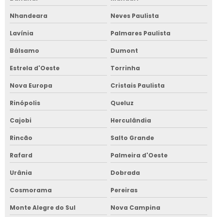
Nhandeara
Neves Paulista
Lavínia
Palmares Paulista
Bálsamo
Dumont
Estrela d'Oeste
Torrinha
Nova Europa
Cristais Paulista
Rinópolis
Queluz
Cajobi
Herculândia
Rincão
Salto Grande
Rafard
Palmeira d'Oeste
Urânia
Dobrada
Cosmorama
Pereiras
Monte Alegre do Sul
Nova Campina