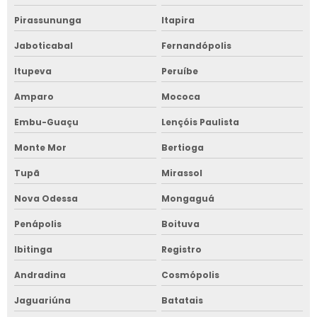
Pirassununga
Itapira
Jaboticabal
Fernandópolis
Itupeva
Peruíbe
Amparo
Mococa
Embu-Guaçu
Lençóis Paulista
Monte Mor
Bertioga
Tupã
Mirassol
Nova Odessa
Mongaguá
Penápolis
Boituva
Ibitinga
Registro
Andradina
Cosmópolis
Jaguariúna
Batatais