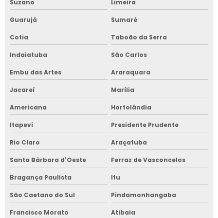
Suzano
Limeira
Guarujá
Sumaré
Cotia
Taboão da Serra
Indaiatuba
São Carlos
Embu das Artes
Araraquara
Jacareí
Marília
Americana
Hortolândia
Itapevi
Presidente Prudente
Rio Claro
Araçatuba
Santa Bárbara d'Oeste
Ferraz de Vasconcelos
Bragança Paulista
Itu
São Caetano do Sul
Pindamonhangaba
Francisco Morato
Atibaia