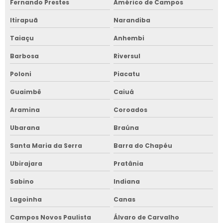
Fernando Prestes
Américo de Campos
Itirapuã
Narandiba
Taiaçu
Anhembi
Barbosa
Riversul
Poloni
Piacatu
Guaimbê
Caiuá
Aramina
Coroados
Ubarana
Braúna
Santa Maria da Serra
Barra do Chapéu
Ubirajara
Pratânia
Sabino
Indiana
Lagoinha
Canas
Campos Novos Paulista
Álvaro de Carvalho