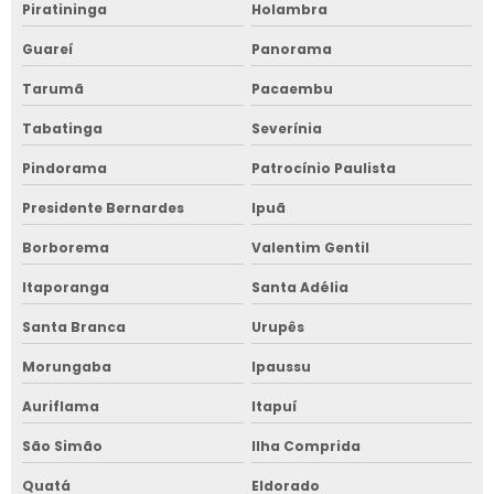
Piratininga
Holambra
Guareí
Panorama
Tarumã
Pacaembu
Tabatinga
Severínia
Pindorama
Patrocínio Paulista
Presidente Bernardes
Ipuã
Borborema
Valentim Gentil
Itaporanga
Santa Adélia
Santa Branca
Urupês
Morungaba
Ipaussu
Auriflama
Itapuí
São Simão
Ilha Comprida
Quatá
Eldorado