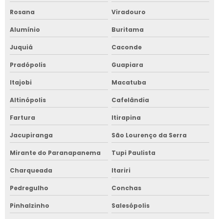
Rosana
Viradouro
Alumínio
Buritama
Juquiá
Caconde
Pradópolis
Guapiara
Itajobi
Macatuba
Altinópolis
Cafelândia
Fartura
Itirapina
Jacupiranga
São Lourenço da Serra
Mirante do Paranapanema
Tupi Paulista
Charqueada
Itariri
Pedregulho
Conchas
Pinhalzinho
Salesópolis