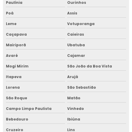
Paulínia
Ourinhos
Poá
Assis
Leme
Votuporanga
Caçapava
Caieiras
Mairiporã
Ubatuba
Avaré
Cajamar
Mogi Mirim
São João da Boa Vista
Itapeva
Arujá
Lorena
São Sebastião
São Roque
Matão
Campo Limpo Paulista
Vinhedo
Bebedouro
Ibiúna
Cruzeiro
Lins