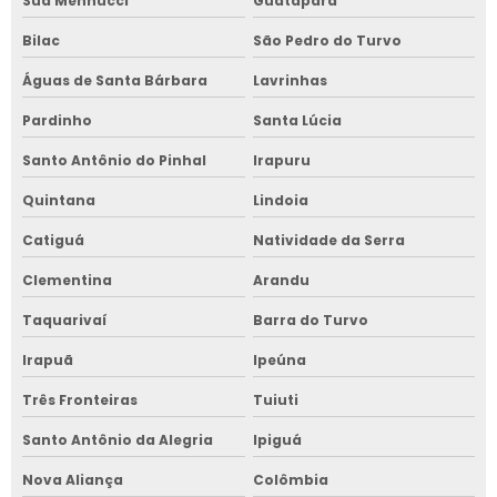
Sud Mennucci
Guatapará
Bilac
São Pedro do Turvo
Águas de Santa Bárbara
Lavrinhas
Pardinho
Santa Lúcia
Santo Antônio do Pinhal
Irapuru
Quintana
Lindoia
Catiguá
Natividade da Serra
Clementina
Arandu
Taquarivaí
Barra do Turvo
Irapuã
Ipeúna
Três Fronteiras
Tuiuti
Santo Antônio da Alegria
Ipiguá
Nova Aliança
Colômbia