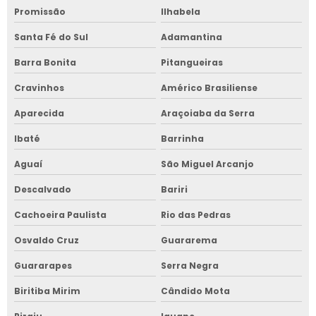
Promissão
Ilhabela
Santa Fé do Sul
Adamantina
Barra Bonita
Pitangueiras
Cravinhos
Américo Brasiliense
Aparecida
Araçoiaba da Serra
Ibaté
Barrinha
Aguaí
São Miguel Arcanjo
Descalvado
Bariri
Cachoeira Paulista
Rio das Pedras
Osvaldo Cruz
Guararema
Guararapes
Serra Negra
Biritiba Mirim
Cândido Mota