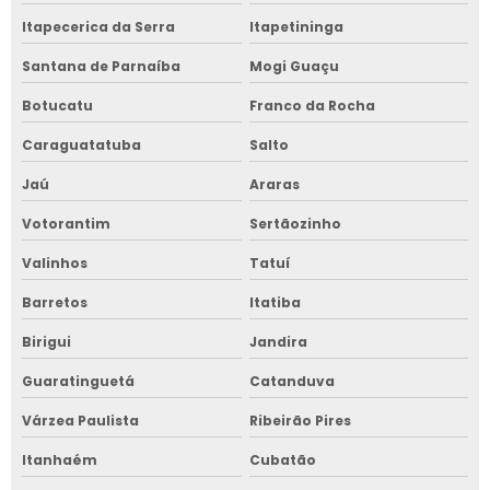
Itapecerica da Serra
Itapetininga
Santana de Parnaíba
Mogi Guaçu
Botucatu
Franco da Rocha
Caraguatatuba
Salto
Jaú
Araras
Votorantim
Sertãozinho
Valinhos
Tatuí
Barretos
Itatiba
Birigui
Jandira
Guaratinguetá
Catanduva
Várzea Paulista
Ribeirão Pires
Itanhaém
Cubatão