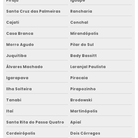
Piraju
Iguape
Santa Cruz das Palmeiras
Rancharia
Cajati
Conchal
Casa Branca
Mirandópolis
Morro Agudo
Pilar do Sul
Juquitiba
Bady Bassitt
Álvares Machado
Laranjal Paulista
Igarapava
Piracaia
Ilha Solteira
Pirapozinho
Tanabi
Brodowski
Itaí
Martinópolis
Santa Rita do Passa Quatro
Apiaí
Cordeirópolis
Dois Córregos