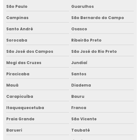
São Paulo
Guarulhos
Campinas
São Bernardo do Campo
Santo André
Osasco
Sorocaba
Ribeirão Preto
São José dos Campos
São José do Rio Preto
Mogi das Cruzes
Jundiaí
Piracicaba
Santos
Mauá
Diadema
Carapicuíba
Bauru
Itaquaquecetuba
Franca
Praia Grande
São Vicente
Barueri
Taubaté