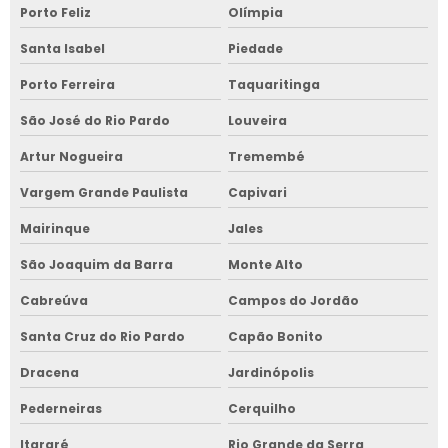
Porto Feliz
Olímpia
Santa Isabel
Piedade
Porto Ferreira
Taquaritinga
São José do Rio Pardo
Louveira
Artur Nogueira
Tremembé
Vargem Grande Paulista
Capivari
Mairinque
Jales
São Joaquim da Barra
Monte Alto
Cabreúva
Campos do Jordão
Santa Cruz do Rio Pardo
Capão Bonito
Dracena
Jardinópolis
Pederneiras
Cerquilho
Itararé
Rio Grande da Serra