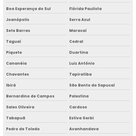
Boa Esperança do Sul
Flórida Paulista
Joanópolis
Serra Azul
Sete Barras
Maracaí
Taguaí
Cedral
Piquete
Duartina
Cananéia
Luiz Antônio
Chavantes
Tapiratiba
Ibirá
São Bento do Sapucaí
Bernardino de Campos
Palestina
Sales Oliveira
Cardoso
Tabapuã
Estiva Gerbi
Pedro de Toledo
Avanhandava