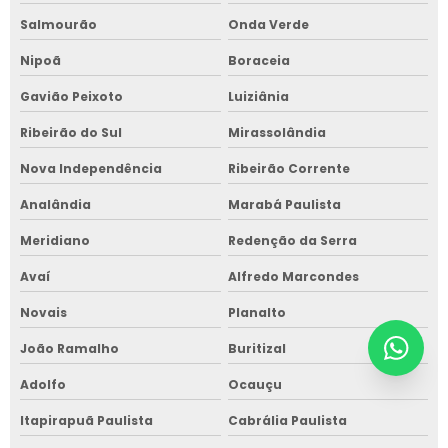
Salmourão
Onda Verde
Nipoã
Boraceia
Gavião Peixoto
Luiziânia
Ribeirão do Sul
Mirassolândia
Nova Independência
Ribeirão Corrente
Analândia
Marabá Paulista
Meridiano
Redenção da Serra
Avaí
Alfredo Marcondes
Novais
Planalto
João Ramalho
Buritizal
Adolfo
Ocauçu
Itapirapuã Paulista
Cabrália Paulista