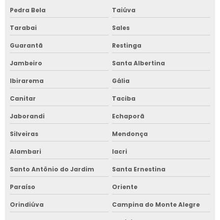
Pedra Bela
Taiúva
Tarabai
Sales
Guarantã
Restinga
Jambeiro
Santa Albertina
Ibirarema
Gália
Canitar
Taciba
Jaborandi
Echaporã
Silveiras
Mendonça
Alambari
Iacri
Santo Antônio do Jardim
Santa Ernestina
Paraíso
Oriente
Orindiúva
Campina do Monte Alegre