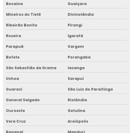
Bocaina
Guaiçara
Mineiros do Tietê
Divinolândia
Ribeirão Bonito
Pirangi
Roseira
Igaratá
Parapuã
Vargem
Bofete
Porangaba
São Sebastião da Grama
Iacanga
Uchoa
Sarapuí
Guaraci
São Luiz do Paraitinga
General Salgado
Riolândia
Ouroeste
Getulina
Vera Cruz
Areiópolis
Bananal
Manduri