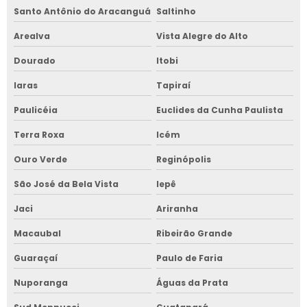
Santo Antônio do Aracanguá
Saltinho
Arealva
Vista Alegre do Alto
Dourado
Itobi
Iaras
Tapiraí
Paulicéia
Euclides da Cunha Paulista
Terra Roxa
Icém
Ouro Verde
Reginópolis
São José da Bela Vista
Iepê
Jaci
Ariranha
Macaubal
Ribeirão Grande
Guaraçaí
Paulo de Faria
Nuporanga
Águas da Prata