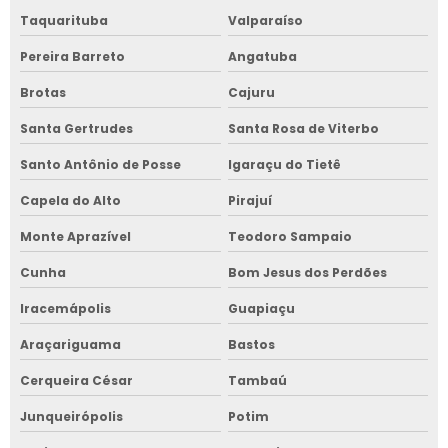
Taquarituba
Valparaíso
Pereira Barreto
Angatuba
Brotas
Cajuru
Santa Gertrudes
Santa Rosa de Viterbo
Santo Antônio de Posse
Igaraçu do Tietê
Capela do Alto
Pirajuí
Monte Aprazível
Teodoro Sampaio
Cunha
Bom Jesus dos Perdões
Iracemápolis
Guapiaçu
Araçariguama
Bastos
Cerqueira César
Tambaú
Junqueirópolis
Potim