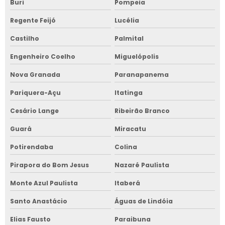
Buri
Pompeia
Regente Feijó
Lucélia
Castilho
Palmital
Engenheiro Coelho
Miguelópolis
Nova Granada
Paranapanema
Pariquera-Açu
Itatinga
Cesário Lange
Ribeirão Branco
Guará
Miracatu
Potirendaba
Colina
Pirapora do Bom Jesus
Nazaré Paulista
Monte Azul Paulista
Itaberá
Santo Anastácio
Águas de Lindóia
Elias Fausto
Paraibuna