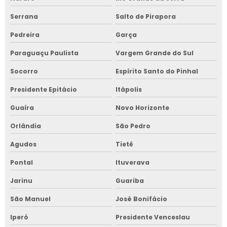
Serrana
Salto de Pirapora
Pedreira
Garça
Paraguaçu Paulista
Vargem Grande do Sul
Socorro
Espírito Santo do Pinhal
Presidente Epitácio
Itápolis
Guaíra
Novo Horizonte
Orlândia
São Pedro
Agudos
Tietê
Pontal
Ituverava
Jarinu
Guariba
São Manuel
José Bonifácio
Iperó
Presidente Venceslau